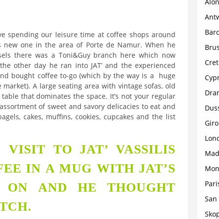
Alon
Ant
Bar
e spending our leisure time at coffee shops around
his new one in the area of Porte de Namur. When he
Brus
ussels there was a Toni&Guy branch here which now
Cret
the other day he ran into JAT’ and the experienced
 and bought coffee to-go (which by the way is a huge
Cyp
 market). A large seating area with vintage sofas, old
Dra
table that dominates the space. It’s not your regular
 assortment of sweet and savory delicacies to eat and
Dus
 bagels, cakes, muffins, cookies, cupcakes and the list
Gir
Lon
VISIT TO JAT’ VASSILIS
Mad
FEE IN A MUG WITH JAT’S
Mon
Pari
D ON AND HE THOUGHT
San 
TCH.
Sko