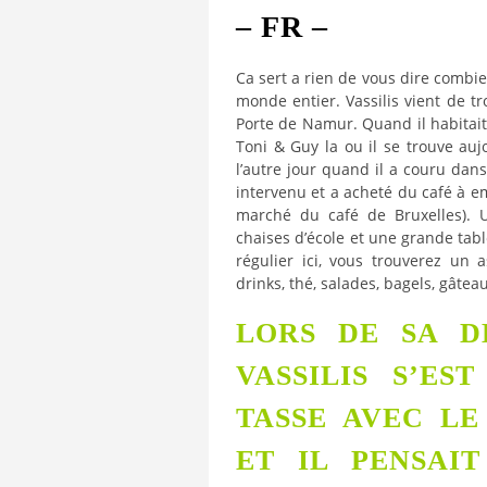
– FR –
Ca sert a rien de vous dire combi
monde entier. Vassilis vient de t
Porte de Namur. Quand il habitait d
Toni & Guy la ou il se trouve aujou
l’autre jour quand il a couru dans 
intervenu et a acheté du café à e
marché du café de Bruxelles). U
chaises d’école et une grande tabl
régulier ici, vous trouverez un
drinks, thé, salades, bagels, gâteau
LORS DE SA D
VASSILIS S’ES
TASSE AVEC LE
ET IL PENSAI