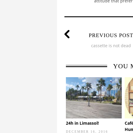
attitude that prefer
PREVIOUS POS
cassette is not dead
YOU 
24h in Limassol!
Caf
Hum
DECEMBER 16, 2016