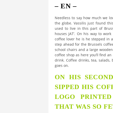
– EN –
Needless to say how much we lov
the globe. Vassilis just found t
used to live in this part of Br
houses JAT’. On his way to work 
coffee lover he is he stepped in
step ahead for the Brussels coffee
school chairs and a large wooden 
coffee shop as here you’ll find an
drink. Coffee drinks, tea, salads,
goes on.
ON HIS SECOND 
SIPPED HIS COF
LOGO PRINTE
THAT WAS SO FE