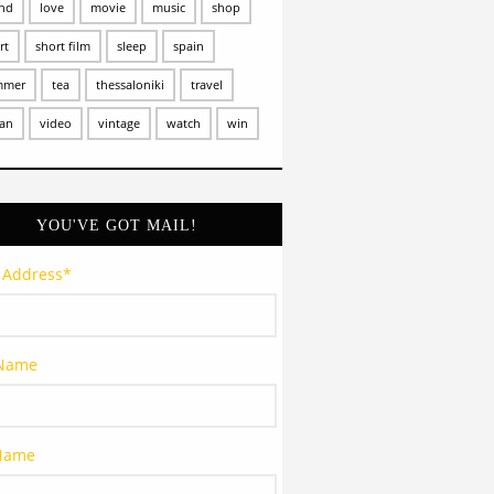
and
love
movie
music
shop
rt
short film
sleep
spain
mmer
tea
thessaloniki
travel
an
video
vintage
watch
win
YOU'VE GOT MAIL!
 Address
*
 Name
 Name