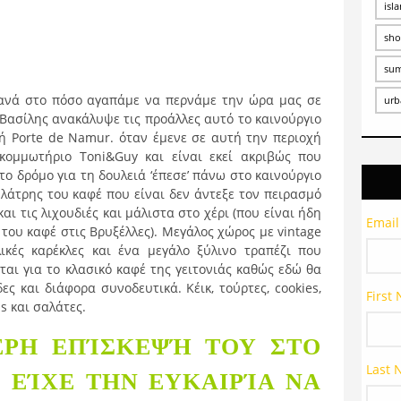
isl
sho
su
ξανά στο πόσο αγαπάμε να περνάμε την ώρα μας σε
urb
Βασίλης ανακάλυψε τις προάλλες αυτό το καινούργιο
χή Porte de Namur. όταν έμενε σε αυτή την περιοχή
κομμωτήριο Toni&Guy και είναι εκεί ακριβώς που
Στο δρόμο για τη δουλειά ‘έπεσε’ πάνω στο καινούργιο
λάτρης του καφέ που είναι δεν άντεξε τον πειρασμό
αι τις λιχουδιές και μάλιστα στο χέρι (που είναι ήδη
Email
του καφέ στις Βρυξέλλες). Μεγάλος χώρος με vintage
ικές καρέκλες και ένα μεγάλο ξύλινο τραπέζι που
ται για το κλασικό καφέ της γειτονιάς καθώς εδώ θα
ς και διάφορα συνοδευτικά. Κέικ, τούρτες, cookies,
First
s και σαλάτες.
ΕΡΗ ΕΠΊΣΚΕΨΉ ΤΟΥ ΣΤΟ
Last
Σ ΕΊΧΕ ΤΗΝ ΕΥΚΑΙΡΊΑ ΝΑ