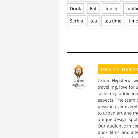
Drink
Eat
lunch
muffi
Serbia
tea
tea time
time
URBAN HYPS
Urban Hypsteria sy
travelling, love fo
some dog addiction. 
aspects. The team be
passion over everyt
to urban art and m
unique design spots
Our audience in cons
book, films, and al