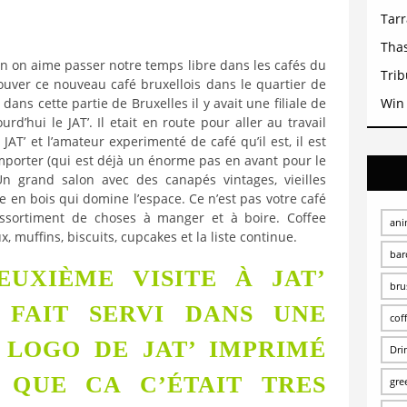
Tar
Tha
en on aime passer notre temps libre dans les cafés du
Trib
rouver ce nouveau café bruxellois dans le quartier de
Win
ans cette partie de Bruxelles il y avait une filiale de
rd’hui le JAT’. Il etait en route pour aller au travail
JAT’ et l’amateur experimenté de café qu’il est, il est
mporter (qui est déjà un énorme pas en avant pour le
n grand salon avec des canapés vintages, vieilles
e en bois qui domine l’espace. Ce n’est pas votre café
 assortiment de choses à manger et à boire. Coffee
ani
x, muffins, biscuits, cupcakes et la liste continue.
bar
EUXIÈME VISITE À JAT’
bru
T FAIT SERVI DANS UNE
cof
 LOGO DE JAT’ IMPRIMÉ
Dri
T QUE CA C’ÉTAIT TRES
gre