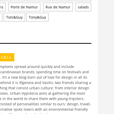
ns
Porte de Namur
Rue de Namur
salads
Toni&Guy
Tony&Guy
TERIA
mptoms spread around quickly and include
r Scandinavian brands, spending time on festivals and
It’s a new blog born out of love for design in all its
hind it is Ifigeneia and Vasilis, two friends sharing a
hing that consist urban culture: from interior design
ovies. Urban Hypsteria aims at gathering the most
 in the world to share them with young tripsters.
isted of personalities similar to ours: design, travel,
ternative spots lovers with an environmental friendly