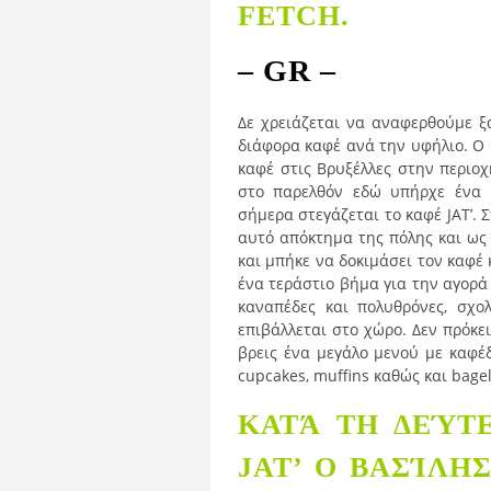
FETCH.
– GR –
Δε χρειάζεται να αναφερθούμε 
διάφορα καφέ ανά την υφήλιο. Ο 
καφέ στις Βρυξέλλες στην περιο
στο παρελθόν εδώ υπήρχε ένα 
σήμερα στεγάζεται το καφέ JAT’. 
αυτό απόκτημα της πόλης και ως 
και μπήκε να δοκιμάσει τον καφέ κ
ένα τεράστιο βήμα για την αγορά 
καναπέδες και πολυθρόνες, σχολ
επιβάλλεται στο χώρο. Δεν πρόκει
βρεις ένα μεγάλο μενού με καφέδε
cupcakes, muffins καθώς και bagel
ΚΑΤΆ ΤΗ ΔΕΎΤ
JAT’ Ο ΒΑΣΊΛΗ