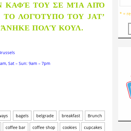
Ν ΚΑΦΈ ΤΟΥ ΣΕ ΜΊΑ ΑΠΌ
* = re
 ΤΟ ΛΟΓΌΤΥΠΟ ΤΟΥ JAT’
ΦΆΝΗΚΕ ΠΟΛΎ ΚΟΥΛ.
Brussels
6am, Sat – Sun: 9am – 7pm
ways
bagels
belgrade
breakfast
Brunch
coffee bar
coffee shop
cookies
cupcakes