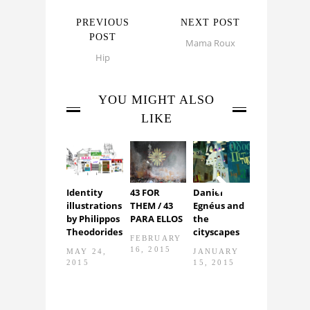
PREVIOUS
NEXT POST
POST
Mama Roux
Hip
YOU MIGHT ALSO
LIKE
Identity
43 FOR
Daniel
The
illustrations
THEM / 43
Egnéus and
Dalliance
Next
by Philippos
PARA ELLOS
the
House
Theodorides
cityscapes
FEBRUARY
JANUARY
16, 2015
8, 2015
MAY 24,
JANUARY
2015
15, 2015