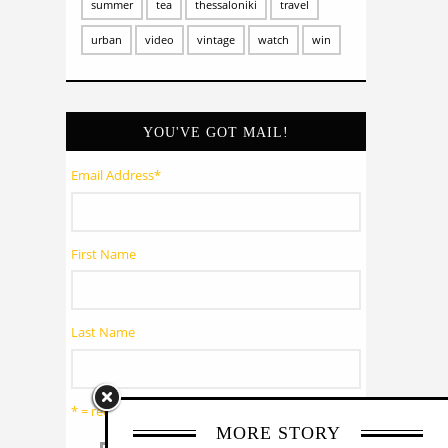
summer
tea
thessaloniki
travel
urban
video
vintage
watch
win
YOU'VE GOT MAIL!
Email Address
*
First Name
Last Name
* = required field
MORE STORY