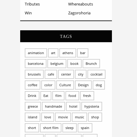
Tributes
Whereabouts
Win
Zagorohoria
TAGS
animation
art
athens
bar
barcelona
belgium
book
Brunch
brussels
cafe
center
city
cocktail
coffee
color
Culture
Design
dog
Drink
Eat
film
food
fresh
greece
handmade
hotel
hypsteria
island
love
movie
music
shop
short
short film
sleep
spain