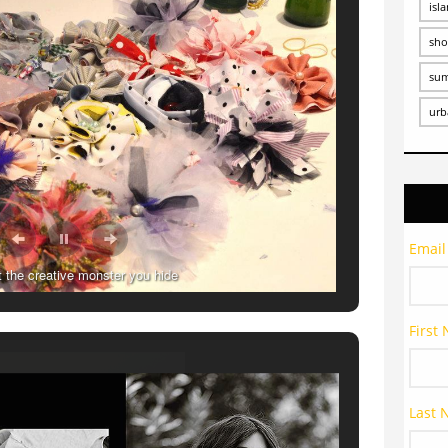
isl
sho
su
urb
Email
t the creative monster you hide
First
Last