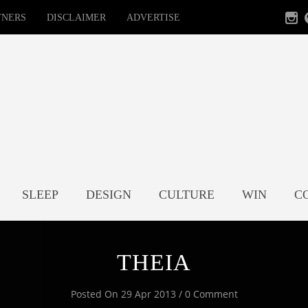
TNERS
DISCLAIMER
ADVERTISE
SLEEP
DESIGN
CULTURE
WIN
C
THEIA
Posted On 29 Apr 2013 / 0 Comment