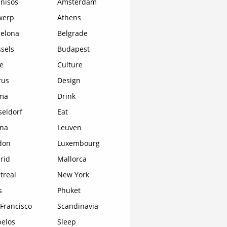
nisos
Amsterdam
werp
Athens
celona
Belgrade
sels
Budapest
e
Culture
rus
Design
ma
Drink
seldorf
Eat
ona
Leuven
don
Luxembourg
rid
Mallorca
treal
New York
s
Phuket
Francisco
Scandinavia
pelos
Sleep