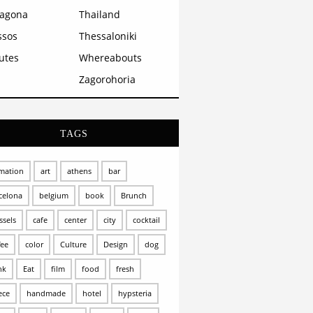
ragona
Thailand
ssos
Thessaloniki
utes
Whereabouts
Zagorohoria
TAGS
mation
art
athens
bar
celona
belgium
book
Brunch
ssels
cafe
center
city
cocktail
fee
color
Culture
Design
dog
nk
Eat
film
food
fresh
ece
handmade
hotel
hypsteria