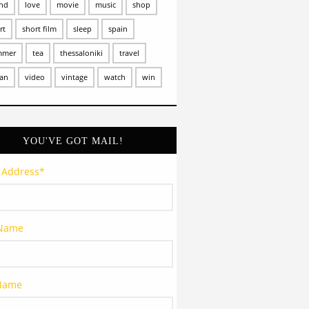
and
love
movie
music
shop
rt
short film
sleep
spain
mmer
tea
thessaloniki
travel
an
video
vintage
watch
win
YOU'VE GOT MAIL!
 Address
*
 Name
 Name