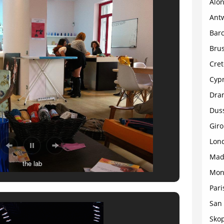
Alon
Ant
Bar
Brus
Cret
Cyp
Dra
Dus
Gir
Lon
Mad
the lab
Mon
Pari
San 
Sko