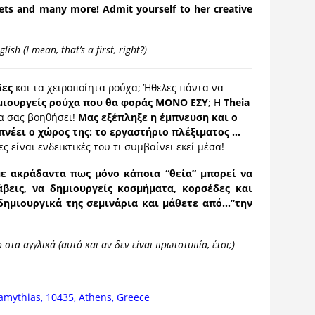
rsets and many more! Admit yourself to her creative
ish (I mean, that’s a first, right?)
δες
και τα χειροποίητα ρούχα; Ήθελες πάντα να
μιουργείς ρούχα που θα φοράς ΜΟΝΟ ΕΣΥ
; Η
Theia
 να σας βοηθήσει!
Μας εξέπληξε η έμπνευση και ο
πνέει ο χώρος της: το εργαστήριο πλέξιματος …
ς είναι ενδεικτικές του τι συμβαίνει εκεί μέσα!
με ακράδαντα πως μόνο κάποια “θεία” μπορεί να
άβεις, να δημιουργείς κοσμήματα, κορσέδες και
δημιουργικά της σεμινάρια και μάθετε από…”την
 στα αγγλικά (αυτό και αν δεν είναι πρωτοτυπία, έτσι;)
amythias, 10435, Athens, Greece