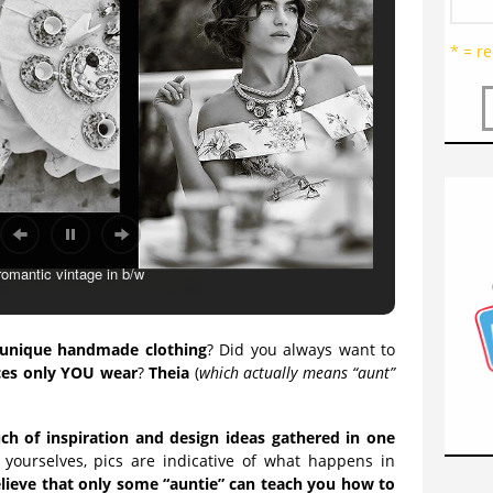
* = re
romantic vintage in b/w
unique handmade clothing
? Did you always want to
eces only YOU wear
?
Theia
(
which actually means “aunt”
h of inspiration and design ideas gathered in one
yourselves, pics are indicative of what happens in
elieve that only some “auntie” can teach you how to