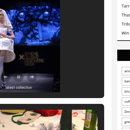
Tar
Tha
Trib
Win
ani
bar
latest collection
bru
cof
Dri
gre