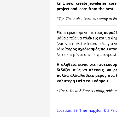
knit, sew, create jeweleries, co
project and learn from the best!
*Tip: Theia also teaches sewing in Engl
Είσαι ερωτευμένη με τους
κορσέ
μάθεις πώς να
πλέκεις
και να
δη
(ναι, ναι η «θεία»!) είναι εδώ για
ιδιαίτερος σχεδιασμός που απο
Δείτε και μόνοι σας, οι φωτογραφίε
Η αλήθεια είναι ότι πιστεύου
διδάξει πώς να πλέκεις, να ρ
πολλά άλλα!
Λάβετε μέρος στα 
καλύτερη Θεία του κόσμου”!
*Tip: Η Theia διδάσκει επίσης ράψιμο
Location: 59, Thermopylon & 2 Par