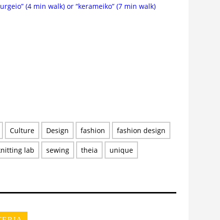
urgeio” (4 min walk) or “kerameiko” (7 min walk)
Culture
Design
fashion
fashion design
knitting lab
sewing
theia
unique
TERIA